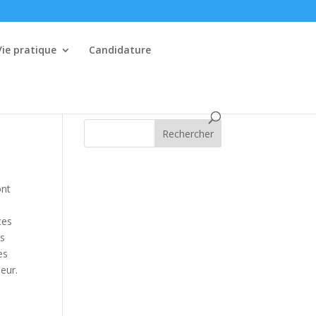
Vie pratique
Candidature
Rechercher
ont
ces
ts
es
ieur.