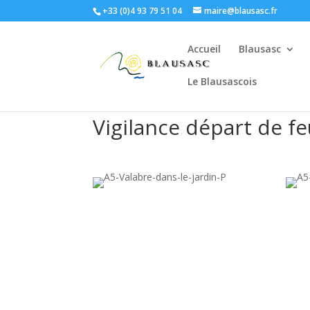
+33 (0)4 93 79 51 04
maire@blausasc.fr
Accueil
Blausasc
Le Blausascois
Vigilance départ de f