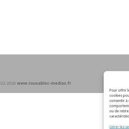
022-2026
www.tousabloc-medias.fr
Politiqu
Pour offrir 
cookies pou
consentir à
comportement
ou de retire
caractéristi
Gérer les se