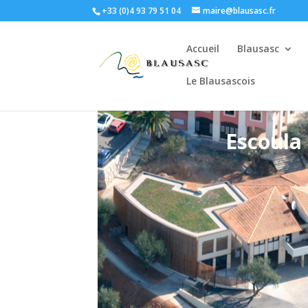
+33 (0)4 93 79 51 04
maire@blausasc.fr
Accueil
Blausasc
Le Blausascois
Escoula 