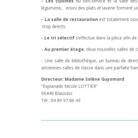
- Les cuisines
du self-service et la salle d
légumerie, envoi des plats et laverie forment u
- La salle de restauration
est totalement ouver
trop directs.
- Le tri sélectif
s’effectue dans la pièce afin de
- Au premier étage
, deux nouvelles salles de 
- Une salle de bibliothèque, un bureau de dire
anciennes salles de classe dans une parfaite h
Directeur: Madame Solène Guyomard
“Esplanade Nicole LOTTIER”
06440 Blausasc
Tél : 04 89 97 86 43