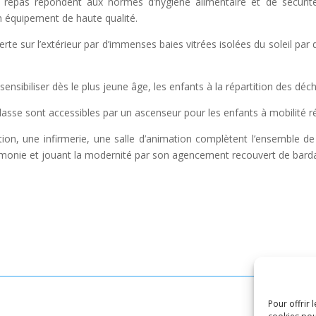
es repas répondent aux normes d’hygiène alimentaire et de sécurit
n équipement de haute qualité.
te sur l’extérieur par d’immenses baies vitrées isolées du soleil par d
 sensibiliser dès le plus jeune âge, les enfants à la répartition des dé
classe sont accessibles par un ascenseur pour les enfants à mobilité r
ction, une infirmerie, une salle d’animation complètent l’ensemble d
armonie et jouant la modernité par son agencement recouvert de bard
Pour offrir 