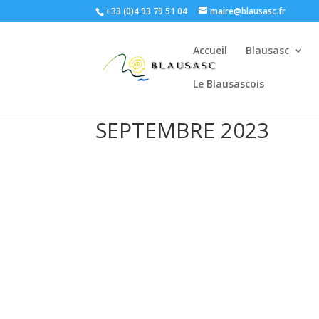
+33 (0)4 93 79 51 04
maire@blausasc.fr
Accueil
Blausasc
Le Blausascois
SEPTEMBRE 2023