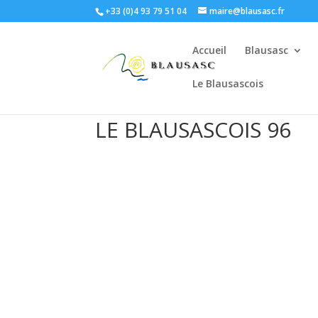
+33 (0)4 93 79 51 04
maire@blausasc.fr
Accueil
Blausasc
Le Blausascois
LE BLAUSASCOIS 96