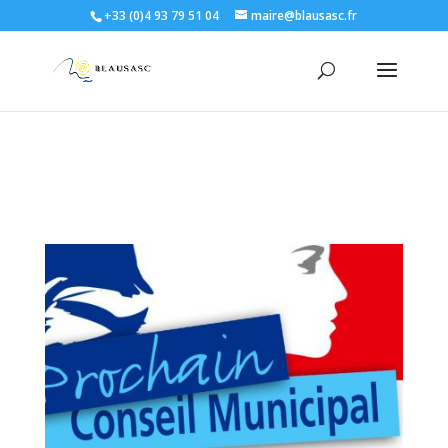
+33 (0)4 93 79 51 04
maire@blausasc.fr