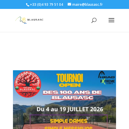
+33 (0)4 93 79 51 04
maire@blausasc.fr