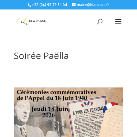
+33 (0)4 93 79 51 04
maire@blausasc.fr
Soirée Paëlla