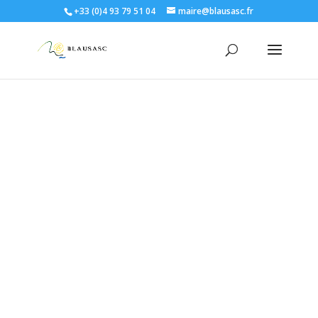
+33 (0)4 93 79 51 04
maire@blausasc.fr