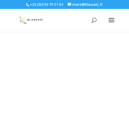
+33 (0)4 93 79 51 04
maire@blausasc.fr