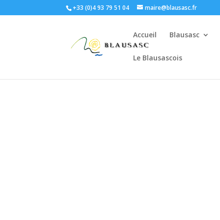
+33 (0)4 93 79 51 04
maire@blausasc.fr
Accueil
Blausasc
Le Blausascois