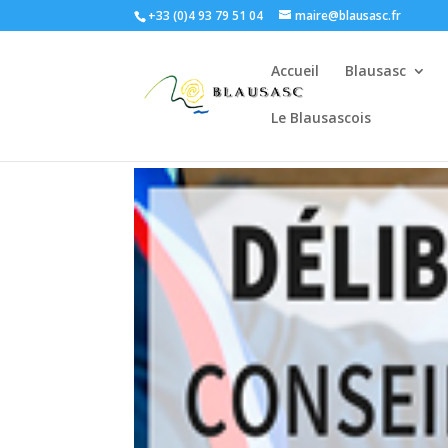
+33 (0)4 93 79 51 04
maire@blausasc.fr
Accueil
Blausasc
Le Blausascois