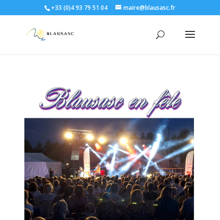
+33 (0)4 93 79 51 04
maire@blausasc.fr